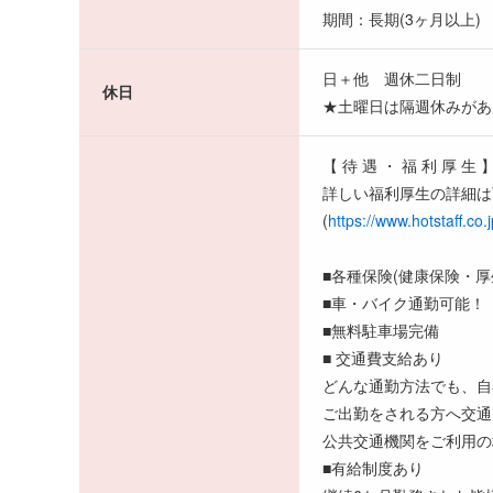
期間：長期(3ヶ月以上)
日＋他 週休二日制
休日
★土曜日は隔週休みがあ
【 待 遇 ・ 福 利 厚 生 
詳しい福利厚生の詳細は
(
https://www.hotstaff.co.
■各種保険(健康保険・
■車・バイク通勤可能！
■無料駐車場完備
■ 交通費支給あり
どんな通勤方法でも、自
ご出勤をされる方へ交通
公共交通機関をご利用の
■有給制度あり