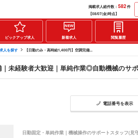
582
掲載求人総件数：
件
【08/07(金)時点】
ピックアップ求人
新着求人
閲覧履歴
の求人を探す
【日勤のみ・高時給1,400円】空調完備...
完備｜未経験者大歓迎｜単純作業◎自動機械のサ
電話番号
を
表示
日勤固定・単純作業｜機械操作のサポートスタッフ(見守