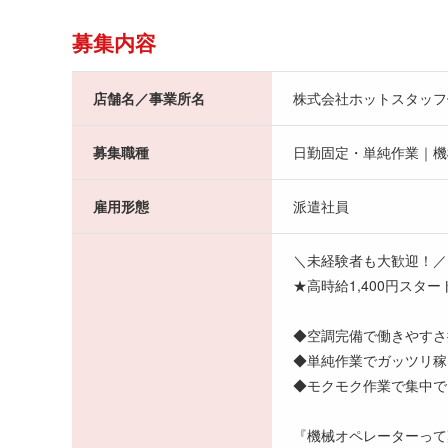
募集内容
店舗名／事業所名
株式会社ホットスタッフ
募集職種
日勤固定・単純作業｜機
雇用形態
派遣社員
＼未経験者も大歓迎！／
★高時給1,400円スタ
◆空調完備で働きやすさ
◆単純作業でガッツリ稼
◆モクモク作業で集中で
『機械オペレーターって