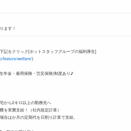
ります！
】
下記をクリック[ホットスタッフグループの福利厚生]
jp/feature/welfare/
)
厚生年金・雇用保険・労災保険)制度あり♪
宅から2キロ以上の勤務先へ
費を実費支給！（社内規定計算）
場合はか月の定期代を日割り計算で支給。