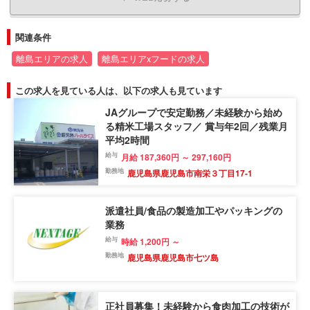
関連条件
離島エリアの求人
離島エリアxフードの求人
この求人を見ている人は、以下の求人も見ています
JAグループで安定勤務／未経験から始め
る精米工場スタッフ／ 賞与年2回／残業月
平均2時間
給与
月給 187,360円 ～ 297,160円
勤務地
鹿児島県鹿児島市南栄３丁目17-1
派遣社員/食品の製造加工やパッキングの
業務
給与
時給 1,200円 ～
勤務地
鹿児島県鹿児島市七ツ島
正社員募集！未経験から食肉加工の技術が