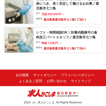
身につき、長く安定して働けるお仕事／鹿
児島市七ツ島
給与
月給 200,000円 ～
勤務地
鹿児島県鹿児島市七ツ島1丁目6-1
シフト・時間相談OK！扶養内勤務可の食
肉加工パートスタッフ／鹿児島市七ツ島
給与
時給 1,026円 ～
勤務地
鹿児島県鹿児島市七ツ島1丁目6-1
会社概要
サイトポリシー
プライバシーポリシー
よくあるご質問
お問い合わせ
サイトマップ
2024（c）求人かごしま. All Rights Reserved.