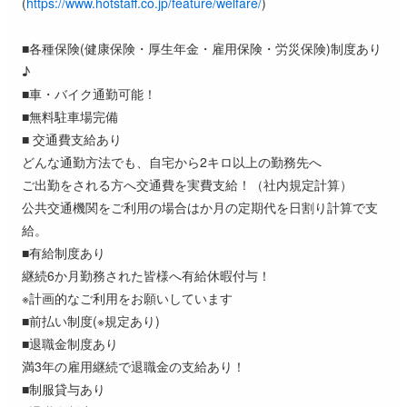
(
https://www.hotstaff.co.jp/feature/welfare/
)
■各種保険(健康保険・厚生年金・雇用保険・労災保険)制度あり
♪
■車・バイク通勤可能！
■無料駐車場完備
■ 交通費支給あり
どんな通勤方法でも、自宅から2キロ以上の勤務先へ
ご出勤をされる方へ交通費を実費支給！（社内規定計算）
公共交通機関をご利用の場合はか月の定期代を日割り計算で支
給。
■有給制度あり
継続6か月勤務された皆様へ有給休暇付与！
※計画的なご利用をお願いしています
■前払い制度(※規定あり)
■退職金制度あり
満3年の雇用継続で退職金の支給あり！
■制服貸与あり