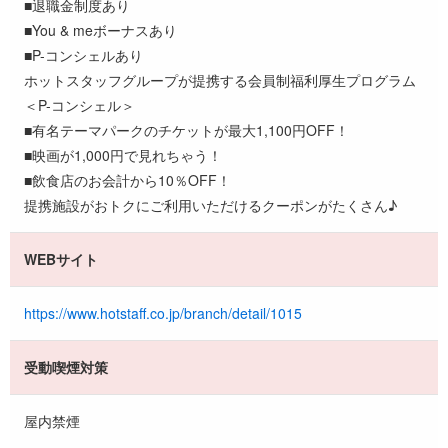
■退職金制度あり
■You & meボーナスあり
■P-コンシェルあり
ホットスタッフグループが提携する会員制福利厚生プログラム
＜P-コンシェル＞
■有名テーマパークのチケットが最大1,100円OFF！
■映画が1,000円で見れちゃう！
■飲食店のお会計から10％OFF！
提携施設がおトクにご利用いただけるクーポンがたくさん♪
WEBサイト
https://www.hotstaff.co.jp/branch/detail/1015
受動喫煙対策
屋内禁煙