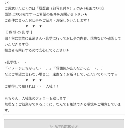
い）
ご用意いただくのは「履歴書（顔写真付き）」のみ♪私服でOK◎
面談は30分程です→ご希望の条件をお聞かせ下さい★
ご条件に合ったお仕事をご紹介・お探しをいたします！
▼ ▼ ▼
【 職 場 の 見 学 】
働く前に実際に企業さんへ見学に行ってお仕事の内容、環境などを確認して
いただきます◎
担当者も同行するので安心してください♪
※見学後・・・
「イメージとちがった・・。」「雰囲気が合わなかった・・。」
などご希望に合わない場合は、遠慮なくお断りしていただいてＯＫです☆
▼ ▼ ▼
ご納得して頂ければ・・・入社！！
もちろん、入社後のフォローも致します！
無理なくご就業ができるように、なんでも相談できる環境をご用意していま
す。
WEB応募する