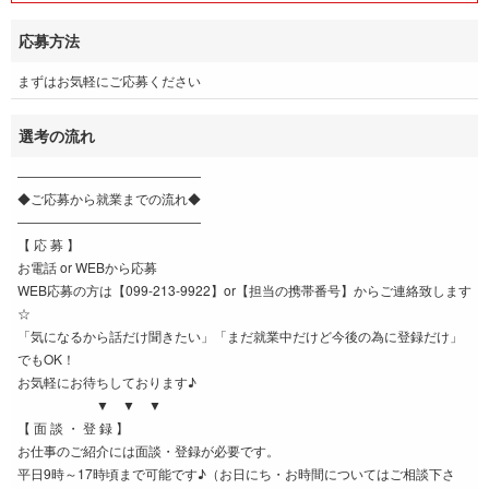
応募方法
まずはお気軽にご応募ください
選考の流れ
――――――――――――――
◆ご応募から就業までの流れ◆
――――――――――――――
【 応 募 】
お電話 or WEBから応募
WEB応募の方は【099-213-9922】or【担当の携帯番号】からご連絡致します
☆
「気になるから話だけ聞きたい」「まだ就業中だけど今後の為に登録だけ」
でもOK！
お気軽にお待ちしております♪
▼ ▼ ▼
【 面 談 ・ 登 録 】
お仕事のご紹介には面談・登録が必要です。
平日9時～17時頃まで可能です♪（お日にち・お時間についてはご相談下さ