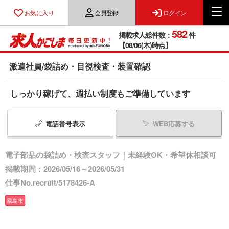
お気に入り
会員登録
ログイン
582
掲載求人総件数：
件
【08/06(木)時点】
派遣社員/袋詰め・目視検査・装置確認
しっかり稼げて、週払い制度もご準備しています
電話番号
表示
WEB応募する
電子部品の袋詰め・検査スタッフ｜未経験OK・希望休相談可
掲載期間：2026/05/16～2026/05/31
仕事No.recruit/5178426-A
霧島市