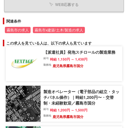
WEB応募する
関連条件
霧島市の求人
霧島市x建築/土木/製造の求人
この求人を見ている人は、以下の求人も見ています
【派遣社員】発泡スチロールの製造業務
給与
時給 1,150円 ～ 1,438円
勤務地
鹿児島県霧島市国分
製造オペレーター（電子部品の組立・タッ
チパネル操作）｜時給1,200円〜・交替
制・未経験歓迎／霧島市国分
給与
時給 1,200円 ～ 1,500円
勤務地
鹿児島県霧島市国分