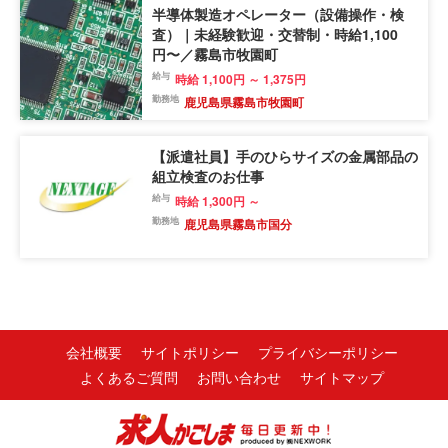
半導体製造オペレーター（設備操作・検
査）｜未経験歓迎・交替制・時給1,100
円〜／霧島市牧園町
給与
時給 1,100円 ～ 1,375円
勤務地
鹿児島県霧島市牧園町
【派遣社員】手のひらサイズの金属部品の
組立検査のお仕事
給与
時給 1,300円 ～
勤務地
鹿児島県霧島市国分
会社概要
サイトポリシー
プライバシーポリシー
よくあるご質問
お問い合わせ
サイトマップ