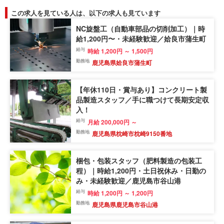
この求人を見ている人は、以下の求人も見ています
NC旋盤工（自動車部品の切削加工）｜時
給1,200円〜・未経験歓迎／姶良市蒲生町
給与
時給 1,200円 ～ 1,500円
勤務地
鹿児島県姶良市蒲生町
【年休110日・賞与あり】コンクリート製
品製造スタッフ／手に職つけて長期安定収
入！
給与
月給 200,000円 ～
勤務地
鹿児島県枕崎市枕崎9150番地
梱包・包装スタッフ（肥料製造の包装工
程）｜時給1,200円・土日祝休み・日勤の
み・未経験歓迎／鹿児島市谷山港
給与
時給 1,200円 ～ 1,200円
勤務地
鹿児島県鹿児島市谷山港