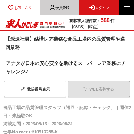
お気に入り
会員登録
ログイン
588
掲載求人総件数：
件
【08/08(土)時点】
【派遣社員】結構レア業務な食品工場内の品質管理や巡
回業務
アナタが日本の安心安全を助けるスーパーレア業務にチ
ャレンジ♪
電話番号
表示
WEB応募する
食品工場の品質管理スタッフ（巡回・記録・チェック）｜週休2
日・未経験OK
掲載期間：2026/05/16～2026/05/31
仕事No.recruit/10913258-K