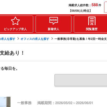
588
掲載求人総件数：
件
【08/08(土)時点】
ピックアップ求人
新着求人
閲覧履歴
の求人を探す
オフィスの求人を探す
一般事務(非常勤)を募集！年2回一時金支..
金支給あり！
ける毎日を。
一般事務
掲載期間：2026/05/02～2026/06/01