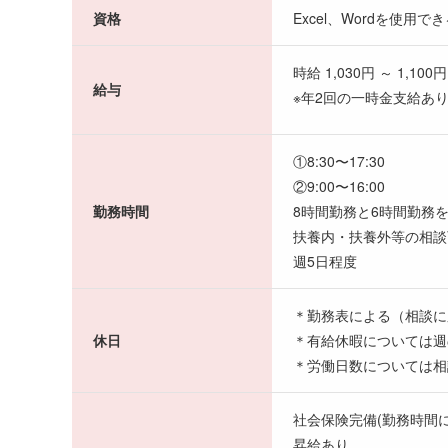
資格
Excel、Wordを使用で
時給 1,030円 ～ 1,100円
給与
※年2回の一時金支給あ
①8:30〜17:30
②9:00〜16:00
勤務時間
8時間勤務と6時間勤務
扶養内・扶養外等の相談
週5日程度
＊勤務表による（相談に
休日
＊有給休暇については週
＊労働日数については相
社会保険完備(勤務時間に
昇給あり