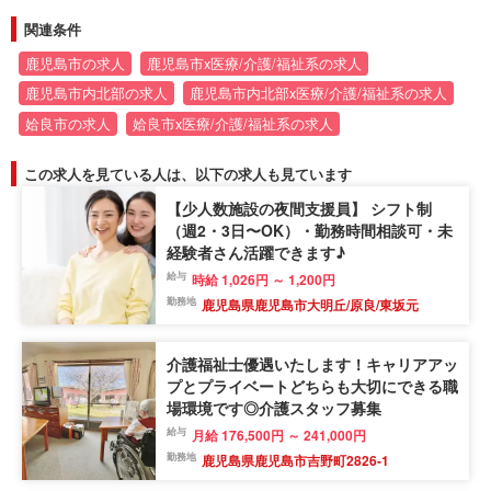
関連条件
鹿児島市の求人
鹿児島市x医療/介護/福祉系の求人
鹿児島市内北部の求人
鹿児島市内北部x医療/介護/福祉系の求人
姶良市の求人
姶良市x医療/介護/福祉系の求人
この求人を見ている人は、以下の求人も見ています
【少人数施設の夜間支援員】 シフト制
（週2・3日〜OK）・勤務時間相談可・未
経験者さん活躍できます♪
給与
時給 1,026円 ～ 1,200円
勤務地
鹿児島県鹿児島市大明丘/原良/東坂元
介護福祉士優遇いたします！キャリアアッ
プとプライベートどちらも大切にできる職
場環境です◎介護スタッフ募集
給与
月給 176,500円 ～ 241,000円
勤務地
鹿児島県鹿児島市吉野町2826-1