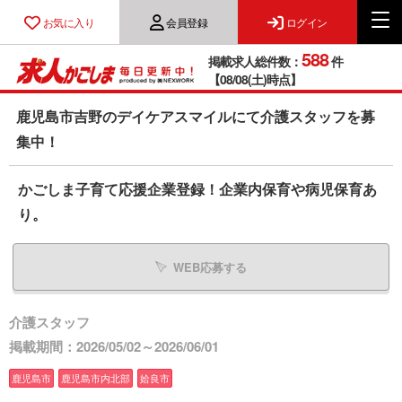
お気に入り
会員登録
ログイン
588
掲載求人総件数：
件
【08/08(土)時点】
鹿児島市吉野のデイケアスマイルにて介護スタッフを募
集中！
かごしま子育て応援企業登録！企業内保育や病児保育あ
り。
WEB応募する
介護スタッフ
掲載期間：2026/05/02～2026/06/01
鹿児島市
鹿児島市内北部
姶良市