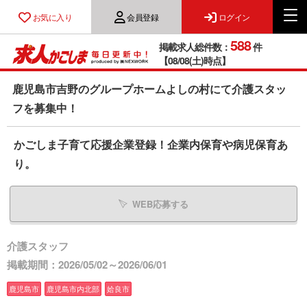
お気に入り
会員登録
ログイン
588
掲載求人総件数：
件
【08/08(土)時点】
鹿児島市吉野のグループホームよしの村にて介護スタッ
フを募集中！
かごしま子育て応援企業登録！企業内保育や病児保育あ
り。
WEB応募する
介護スタッフ
掲載期間：2026/05/02～2026/06/01
鹿児島市
鹿児島市内北部
姶良市