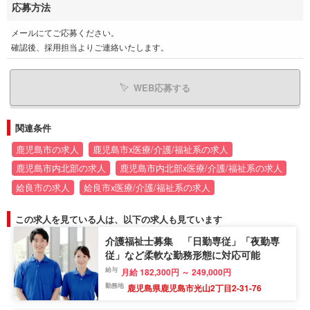
応募方法
メールにてご応募ください。
確認後、採用担当よりご連絡いたします。
WEB応募する
関連条件
鹿児島市の求人
鹿児島市x医療/介護/福祉系の求人
鹿児島市内北部の求人
鹿児島市内北部x医療/介護/福祉系の求人
姶良市の求人
姶良市x医療/介護/福祉系の求人
この求人を見ている人は、以下の求人も見ています
介護福祉士募集 「日勤専従」「夜勤専
従」など柔軟な勤務形態に対応可能
給与
月給 182,300円 ～ 249,000円
勤務地
鹿児島県鹿児島市光山2丁目2-31-76