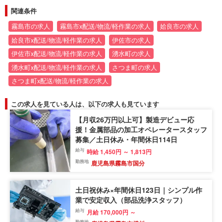
関連条件
霧島市の求人
霧島市x配送/物流/軽作業の求人
姶良市の求人
姶良市x配送/物流/軽作業の求人
伊佐市の求人
伊佐市x配送/物流/軽作業の求人
湧水町の求人
湧水町x配送/物流/軽作業の求人
さつま町の求人
さつま町x配送/物流/軽作業の求人
この求人を見ている人は、以下の求人も見ています
【月収26万円以上可】製造デビュー応
援！金属部品の加工オペレータースタッフ
募集／土日休み・年間休日114日
給与
時給 1,450円 ～ 1,813円
勤務地
鹿児島県霧島市国分
土日祝休み×年間休日123日｜シンプル作
業で安定収入（部品洗浄スタッフ）
給与
月給 170,000円 ～
勤務地