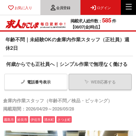
お気に入り
会員登録
ログイン
585
掲載求人総件数：
件
【08/07(金)時点】
年齢不問｜未経験OKの倉庫内作業スタッフ（正社員）週
休2日
何歳からでも正社員へ｜シンプル作業で無理なく働ける
電話番号
表示
WEB応募する
倉庫内作業スタッフ（年齢不問／検品・ピッキング）
掲載期間：2026/04/29～2026/05/28
霧島市
姶良市
伊佐市
湧水町
さつま町