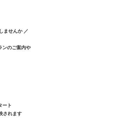
しませんか ／
ランのご案内や
タート
映されます