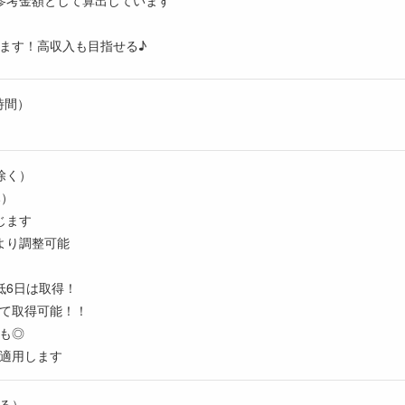
ます！高収入も目指せる♪
時間）
除く）
み）
じます
より調整可能
低6日は取得！
て取得可能！！
も◎
適用します
る）