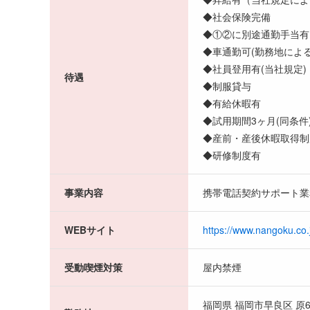
◆社会保険完備
◆①②に別途通勤手当有
◆車通勤可(勤務地による
◆社員登用有(当社規定)
待遇
◆制服貸与
◆有給休暇有
◆試用期間3ヶ月(同条件
◆産前・産後休暇取得制
◆研修制度有
事業内容
携帯電話契約サポート
WEBサイト
https://www.nangoku.co.
受動喫煙対策
屋内禁煙
福岡県 福岡市早良区 原6