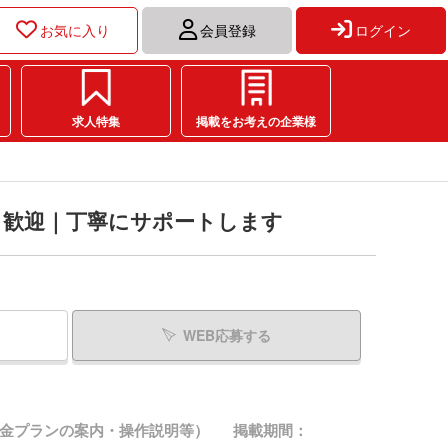
お気に入り
会員登録
ログイン
求人特集
掲載をお考えの企業様
も歓迎｜丁寧にサポートします
！
WEB応募する
金プランの案内・操作説明等）
掲載期間：