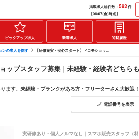
582
掲載求人総件数：
件
【08/07(金)時点】
ピックアップ求人
新着求人
閲覧履歴
ョンの求人を探す
【研修充実・安心スタート】ドコモショッ...
ョップスタッフ募集｜未経験・経験者どちら
あります。未経験・ブランクがある方・フリーターさん大歓迎
電話番号
を
表示
実研修あり・個人ノルマなし｜スマホ販売スタッフ（料