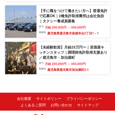
【手に職をつけて働きたい方へ】普通免許
で応募OK｜2種免許取得費用は会社負担
｜タクシー養成員募集
給与
月給 200,000円 ～ 500,000円
勤務地
鹿児島県鹿児島市皇徳寺台2丁目1－1
【未経験歓迎】月給25万円〜｜居酒屋キ
ッチンスタッフ｜調理師免許取得支援あり
／鹿児島市・加治屋町
給与
月給 250,000円 ～ 450,000円
勤務地
鹿児島県鹿児島市加治屋町2-1
会社概要
サイトポリシー
プライバシーポリシー
よくあるご質問
お問い合わせ
サイトマップ