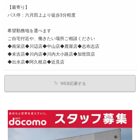
【最寄り】
バス停：六月田上より徒歩3分程度
希望勤務地を選べます
ご自宅付近や、働きたい場所ご相談ください
◆南栄店◆川辺店◆中山店◆鹿屋店◆志布志店
◆末吉店◆川内店◆川内大小路店◆加世田店
◆出水店◆阿久根店◆近見店
WEB応募する