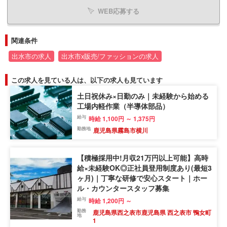
WEB応募する
関連条件
出水市の求人
出水市x販売/ファッションの求人
この求人を見ている人は、以下の求人も見ています
土日祝休み×日勤のみ｜未経験から始める
工場内軽作業（半導体部品）
給与
時給 1,100円 ～ 1,375円
勤務地
鹿児島県霧島市横川
【積極採用中!月収21万円以上可能】高時
給×未経験OK◎正社員登用制度あり(最短3
ヶ月)｜丁寧な研修で安心スタート｜ホー
ル・カウンタースタッフ募集
給与
時給 1,200円 ～
勤務
鹿児島県西之表市鹿児島県 西之表市 鴨女町
地
1