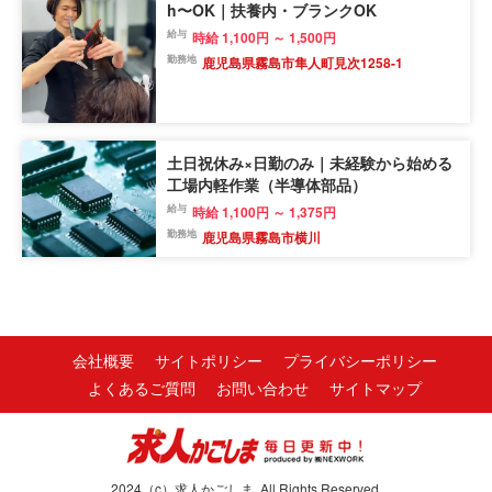
h〜OK｜扶養内・ブランクOK
給与
時給 1,100円 ～ 1,500円
勤務地
鹿児島県霧島市隼人町見次1258-1
土日祝休み×日勤のみ｜未経験から始める
工場内軽作業（半導体部品）
給与
時給 1,100円 ～ 1,375円
勤務地
鹿児島県霧島市横川
会社概要
サイトポリシー
プライバシーポリシー
よくあるご質問
お問い合わせ
サイトマップ
2024（c）求人かごしま. All Rights Reserved.