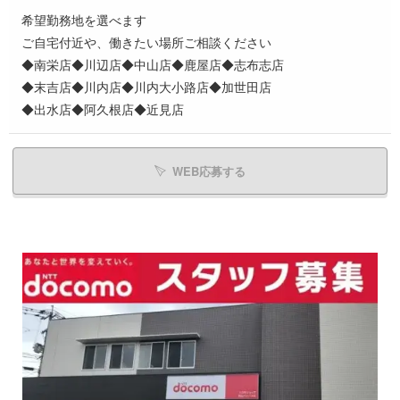
希望勤務地を選べます
ご自宅付近や、働きたい場所ご相談ください
◆南栄店◆川辺店◆中山店◆鹿屋店◆志布志店
◆末吉店◆川内店◆川内大小路店◆加世田店
◆出水店◆阿久根店◆近見店
WEB応募する