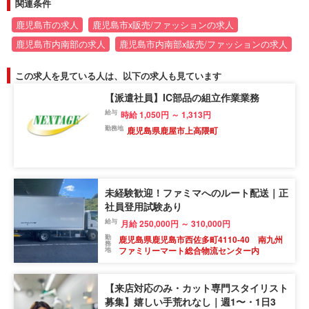
関連条件
鹿児島市の求人
鹿児島市x販売/ファッションの求人
鹿児島市内南部の求人
鹿児島市内南部x販売/ファッションの求人
この求人を見ている人は、以下の求人も見ています
【派遣社員】IC部品の組立作業業務
給与
時給 1,050円 ～ 1,313円
勤務地
鹿児島県鹿屋市上高隈町
未経験歓迎！ファミマへのルート配送｜正
社員登用試験あり
給与
月給 250,000円 ～ 310,000円
勤
鹿児島県鹿児島市西佐多町4110-40 南九州
務
ファミリーマート総合物流センター内
地
【来店対応のみ・カット専門スタイリスト
募集】嬉しい手荒れなし｜週1〜・1日3