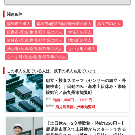
関連条件
霧島市の求人
霧島市x配送/物流/軽作業の求人
姶良市の求人
姶良市x配送/物流/軽作業の求人
伊佐市の求人
伊佐市x配送/物流/軽作業の求人
湧水町の求人
湧水町x配送/物流/軽作業の求人
さつま町の求人
さつま町x配送/物流/軽作業の求人
この求人を見ている人は、以下の求人も見ています
組立・検査スタッフ（センサーの組立・外
観検査）｜日勤のみ・基本土日休み・未経
験歓迎／南九州市知覧町
給与
時給 1,050円 ～ 1,050円
勤務地
鹿児島県南九州市知覧町
【土日休み・2交替勤務・時給1250円～】
鹿児島市喜入で未経験からスタートできる
部品製造スタッフ募集！／日払い・週払い