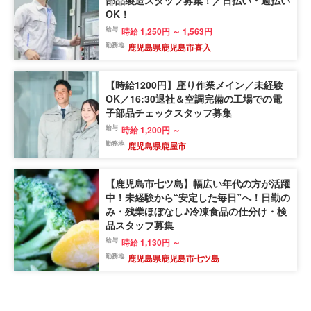
OK！
給与
時給 1,250円 ～ 1,563円
勤務地
鹿児島県鹿児島市喜入
【時給1200円】座り作業メイン／未経験
OK／16:30退社＆空調完備の工場での電
子部品チェックスタッフ募集
給与
時給 1,200円 ～
勤務地
鹿児島県鹿屋市
【鹿児島市七ツ島】幅広い年代の方が活躍
中！未経験から“安定した毎日”へ！日勤の
み・残業ほぼなし♪冷凍食品の仕分け・検
品スタッフ募集
給与
時給 1,130円 ～
勤務地
鹿児島県鹿児島市七ツ島