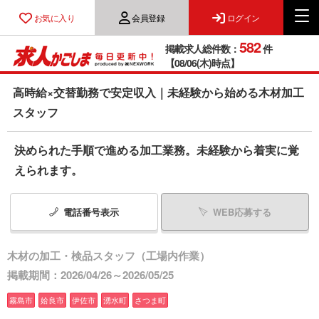
お気に入り
会員登録
ログイン
582
掲載求人総件数：
件
【08/06(木)時点】
高時給×交替勤務で安定収入｜未経験から始める木材加工
スタッフ
決められた手順で進める加工業務。未経験から着実に覚
えられます。
電話番号
表示
WEB応募する
木材の加工・検品スタッフ（工場内作業）
掲載期間：2026/04/26～2026/05/25
霧島市
姶良市
伊佐市
湧水町
さつま町