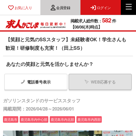
お気に入り
会員登録
ログイン
582
掲載求人総件数：
件
【08/06(木)時点】
【笑顔と元気のSSスタッフ】未経験者OK！学生さんも
歓迎！研修制度も充実！（田上SS）
あなたの笑顔と元気を活かしませんか？
電話番号
表示
WEB応募する
ガソリンスタンドのサービススタッフ
掲載期間：2026/04/28～2026/06/01
鹿児島市
鹿児島市内中心部
鹿児島市内北部
鹿児島市内西部