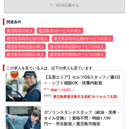
WEB応募する
関連条件
鹿児島市の求人
鹿児島市xサービスの求人
鹿児島市内中心部の求人
鹿児島市内中心部xサービスの求人
鹿児島市内北部の求人
鹿児島市内北部xサービスの求人
鹿児島市内西部の求人
鹿児島市内西部xサービスの求人
この求人を見ている人は、以下の求人も見ています
【玉里エリア】セルフGSスタッフ／週3日
～・シフト相談OK・扶養内歓迎
給与
時給 1,100円 ～
勤務地
鹿児島県鹿児島市玉里町18-1(セルフ玉里)
ガソリンスタンドスタッフ（給油・洗車・
オイル交換）｜資格不問・時給1,100
円〜・学生歓迎／鹿児島市南栄