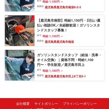
給与
時給 1,100円 ～
勤務地
鹿児島県鹿児島市南栄6-2-3
【鹿児島市南部】時給1,150円・日払い週
払い相談OK／未経験歓迎！ガソリンスタ
ンドスタッフ募集！
給与
時給 1,150円 ～
勤務地
鹿児島県鹿児島市南栄
ガソリンスタンドスタッフ（給油・洗車・
オイル交換）｜資格不問・時給1,100
円〜・学生歓迎／鹿児島市田上
給与
時給 1,100円 ～
勤務地
鹿児島県鹿児島市田上8丁目5-1
会社概要
サイトポリシー
プライバシーポリシー