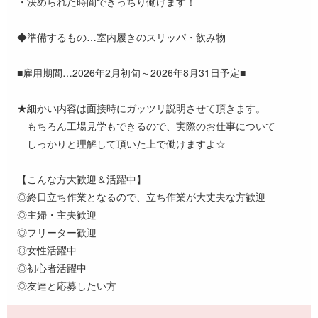
・決められた時間できっちり働けます！
◆準備するもの…室内履きのスリッパ・飲み物
■雇用期間…2026年2月初旬～2026年8月31日予定■
★細かい内容は面接時にガッツリ説明させて頂きます。
もちろん工場見学もできるので、実際のお仕事について
しっかりと理解して頂いた上で働けますよ☆
【こんな方大歓迎＆活躍中】
◎終日立ち作業となるので、立ち作業が大丈夫な方歓迎
◎主婦・主夫歓迎
◎フリーター歓迎
◎女性活躍中
◎初心者活躍中
◎友達と応募したい方