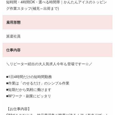
短時間・4時間OK・選べる時間帯｜かんたんアイスのトッピン
グ作業スタッフ(補充～出荷まで)
雇用形態
派遣社員
仕事内容
＼リピーター続出の大人気求人今年も登場ですー☆／
■1日4時間だけの短時間勤務
■作業は「のせるだけ」のシンプル作業
■短期だから気軽に働けます
■Wワーク・副業にピッタリ
【お仕事内容】
CMでもおなじみ、地元鹿児島が世界に誇る！アノ有名デザート