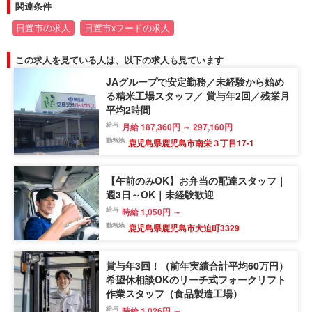
関連条件
日置市の求人
日置市xフードの求人
この求人を見ている人は、以下の求人も見ています
JAグループで安定勤務／未経験から始め
る精米工場スタッフ／ 賞与年2回／残業月
平均2時間
給与
月給 187,360円 ～ 297,160円
勤務地
鹿児島県鹿児島市南栄３丁目17-1
【午前のみOK】お弁当の配達スタッフ｜
週3日～OK｜未経験歓迎
給与
時給 1,050円 ～
勤務地
鹿児島県鹿児島市犬迫町3329
賞与年3回！（前年実績合計平均60万円）
希望休相談OKのリーチ式フォークリフト
作業スタッフ（食品製造工場）
給与
時給 1,026円 ～