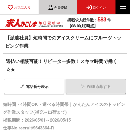
お気に入り
会員登録
ログイン
583
掲載求人総件数：
件
【08/10(月)時点】
【派遣社員】短時間でのアイスクリームにフルーツトッ
ピング作業
週払い相談可能！リピーター多数！スキマ時間で働く
☆★
電話番号
表示
WEB応募する
短時間・4時間OK・選べる時間帯｜かんたんアイスのトッピン
グ作業スタッフ(補充～出荷まで)
掲載期間：2026/05/01～2026/05/15
仕事No.recruit/9643364-R