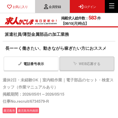
お気に入り
会員登録
ログイン
583
掲載求人総件数：
件
【08/10(月)時点】
派遣社員/薄型金属部品の加工業務
長ーーく働きたい、動きながら稼ぎたい方におススメ
電話番号
表示
WEB応募する
週休2日・未経験OK｜室内軽作業｜電子部品のセット・検査ス
タッフ（作業マニュアルあり）
掲載期間：2026/05/01～2026/05/15
仕事No.recruit/6734579-R
鹿児島市
鹿児島市内南部