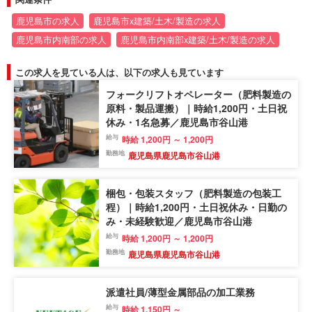
鹿児島市の求人
鹿児島市x建築/土木/製造の求人
鹿児島市内南部の求人
鹿児島市内南部x建築/土木/製造の求人
この求人を見ている人は、以下の求人も見ています
フォークリフトオペレーター（肥料製造の
原料・製品運搬）｜時給1,200円・土日祝
休み・1名急募／鹿児島市谷山港
給与
時給 1,200円 ～ 1,200円
勤務地
鹿児島県鹿児島市谷山港
梱包・包装スタッフ（肥料製造の包装工
程）｜時給1,200円・土日祝休み・日勤の
み・未経験歓迎／鹿児島市谷山港
給与
時給 1,200円 ～ 1,200円
勤務地
鹿児島県鹿児島市谷山港
派遣社員/薄型金属部品の加工業務
給与
時給 1,150円 ～