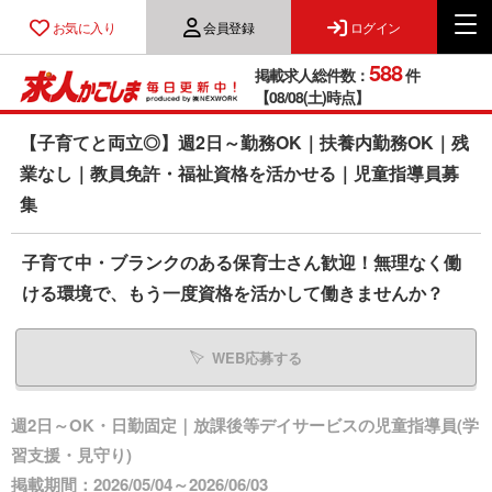
お気に入り
会員登録
ログイン
588
掲載求人総件数：
件
【08/08(土)時点】
【子育てと両立◎】週2日～勤務OK｜扶養内勤務OK｜残
業なし｜教員免許・福祉資格を活かせる｜児童指導員募
集
子育て中・ブランクのある保育士さん歓迎！無理なく働
ける環境で、もう一度資格を活かして働きませんか？
WEB応募する
週2日～OK・日勤固定｜放課後等デイサービスの児童指導員(学
習支援・見守り)
掲載期間：2026/05/04～2026/06/03