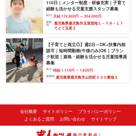
110日｜メンター制度・研修充実｜子育て
経験も活かせる児童支援スタッフ募集
給与
月給 174,900円 ～ 204,000円
勤務
鹿児島県鹿児島市玉里団地１－７９－１７
地
てとて玉里２
【子育てと両立◎】週2日～OK×扶養内相
談可｜短時間勤務(午後のみ)OK｜ブラン
ク歓迎｜資格・経験を活かせる児童指導員
募集
給与
時給 1,114円 ～ 1,650円
勤務地
鹿児島県鹿児島市山田町２３０番地３
会社概要
サイトポリシー
プライバシーポリシー
よくあるご質問
お問い合わせ
サイトマップ