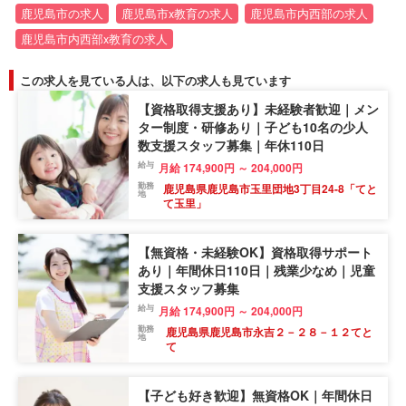
鹿児島市の求人
鹿児島市x教育の求人
鹿児島市内西部の求人
鹿児島市内西部x教育の求人
この求人を見ている人は、以下の求人も見ています
【資格取得支援あり】未経験者歓迎｜メン
ター制度・研修あり｜子ども10名の少人
数支援スタッフ募集｜年休110日
給与
月給 174,900円 ～ 204,000円
勤務
鹿児島県鹿児島市玉里団地3丁目24-8「てと
地
て玉里」
【無資格・未経験OK】資格取得サポート
あり｜年間休日110日｜残業少なめ｜児童
支援スタッフ募集
給与
月給 174,900円 ～ 204,000円
勤務
鹿児島県鹿児島市永吉２－２８－１２てと
地
て
【子ども好き歓迎】無資格OK｜年間休日