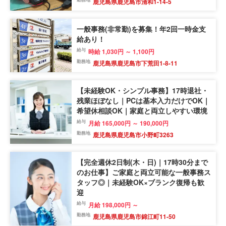
鹿児島県鹿児島市清和1-14-5
一般事務(非常勤)を募集！年2回一時金支
給あり！
給与
時給 1,030円 ～ 1,100円
勤務地
鹿児島県鹿児島市下荒田1-8-11
【未経験OK・シンプル事務】17時退社・
残業ほぼなし｜PCは基本入力だけでOK｜
希望休相談OK｜家庭と両立しやすい環境
給与
月給 165,000円 ～ 190,000円
勤務地
鹿児島県鹿児島市小野町3263
【完全週休2日制(木・日)｜17時30分まで
のお仕事】ご家庭と両立可能な一般事務ス
タッフ◎｜未経験OK×ブランク復帰も歓
迎
給与
月給 198,000円 ～
勤務地
鹿児島県鹿児島市錦江町11-50