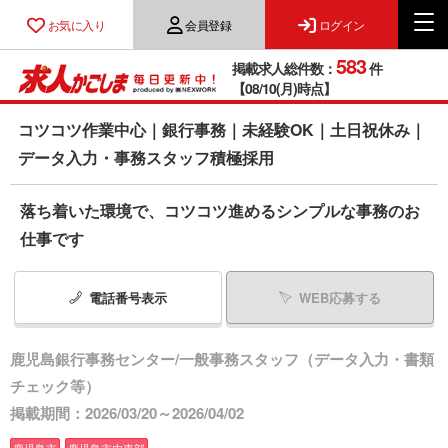
お気に入り
会員登録
ログイン
583
掲載求人総件数：
件
【08/10(月)時点】
コツコツ作業中心｜銀行事務｜未経験OK｜土日祝休み｜
データ入力・事務スタッフ積極採用
落ち着いた環境で、コツコツ進めるシンプルな事務のお
仕事です
電話番号
表示
WEB応募する
鹿児島銀行事務センター/一般事務スタッフ（データ入力・書類
チェック等）
掲載期間：2026/03/20～2026/04/02