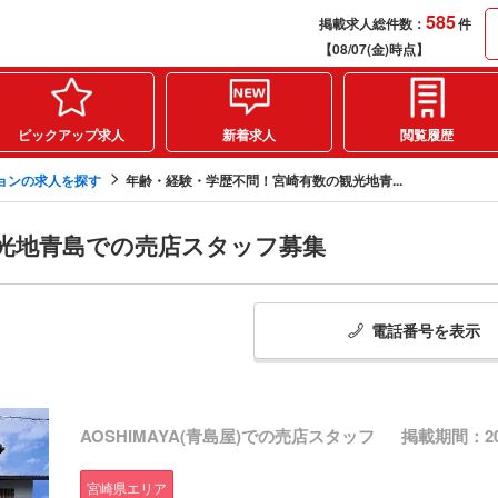
585
掲載求人総件数：
件
【08/07(金)時点】
ピックアップ求人
新着求人
閲覧履歴
ョンの求人を探す
年齢・経験・学歴不問！宮崎有数の観光地青...
光地青島での売店スタッフ募集
電話番号
を
表示
AOSHIMAYA(青島屋)での売店スタッフ
掲載期間：2025
宮崎県エリア