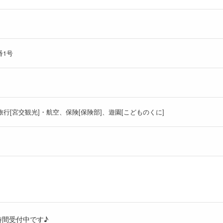
番1号
旅行[宮交観光]・航空、保険[保険部]、遊園[こどものくに]
時間受付中です♪