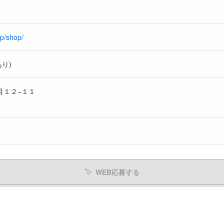
jp/shop/
り)
目１２−１１
WEB応募する