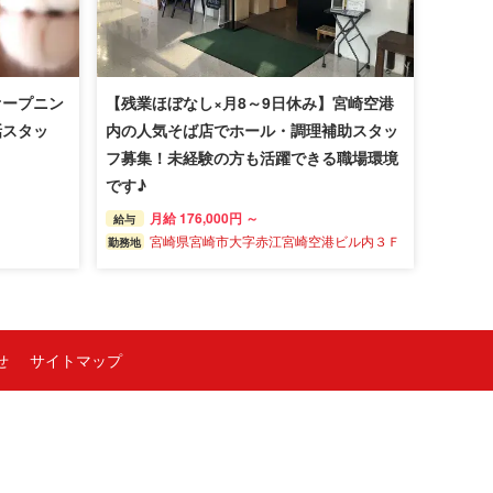
オープニン
【残業ほぼなし×月8～9日休み】宮崎空港
話スタッ
内の人気そば店でホール・調理補助スタッ
フ募集！未経験の方も活躍できる職場環境
です♪
月給 176,000円 ～
給与
宮崎県宮崎市大字赤江宮崎空港ビル内３Ｆ
勤務地
せ
サイトマップ