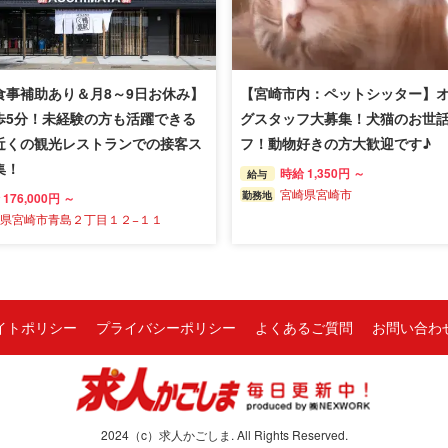
食事補助あり＆月8～9日お休み】
【宮崎市内：ペットシッター】
歩5分！未経験の方も活躍できる
グスタッフ大募集！犬猫のお世
近くの観光レストランでの接客ス
フ！動物好きの方大歓迎です♪
集！
時給 1,350円 ～
給与
宮崎県宮崎市
勤務地
176,000円 ～
県宮崎市青島２丁目１２−１１
イトポリシー
プライバシーポリシー
よくあるご質問
お問い合わ
2024（c）求人かごしま. All Rights Reserved.