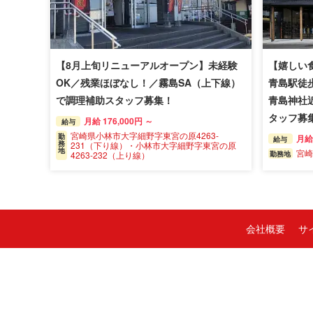
【8月上旬リニューアルオープン】未経験
【嬉しい
OK／残業ほぼなし！／霧島SA（上下線）
青島駅徒
で調理補助スタッフ募集！
青島神社
タッフ募
月給 176,000円 ～
給与
宮崎県小林市大字細野字東宮の原4263-
勤
月給 
給与
務
231（下り線）・小林市大字細野字東宮の原
地
宮崎
勤務地
4263-232（上り線）
会社概要
サ