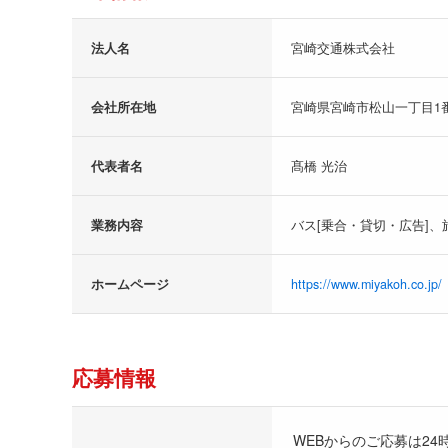
法人名
宮崎交通株式会社
会社所在地
宮崎県宮崎市松山一丁目1
代表者名
髙橋 光治
業務内容
バス[乗合・貸切・広告]、
ホームページ
https://www.miyakoh.co.jp/
応募情報
WEBからのご応募は24