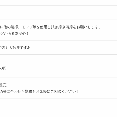
レ他の清掃。モップ等を使用し拭き掃き清掃をお願いします。
ングがある為安心！
の方も大歓迎です♪
53円
分程度）
TA等に合わせた勤務もお気軽にご相談ください！