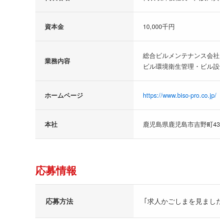
資本金
10,000千円
総合ビルメンテナンス会社
業務内容
ビル環境衛生管理・ビル設
ホームページ
https://www.biso-pro.co.jp/
本社
鹿児島県鹿児島市吉野町437
応募情報
応募方法
｢求人かごしまを見まし