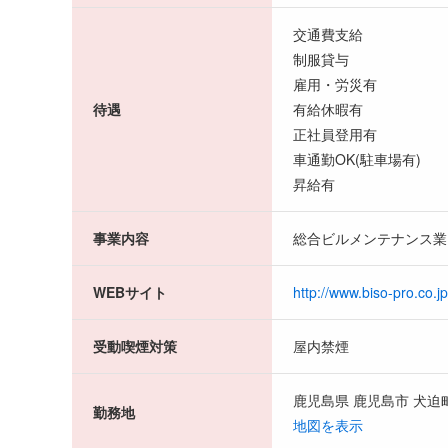
交通費支給
制服貸与
雇用・労災有
待遇
有給休暇有
正社員登用有
車通勤OK(駐車場有)
昇給有
事業内容
総合ビルメンテナンス業
WEBサイト
http://www.biso-pro.co.j
受動喫煙対策
屋内禁煙
鹿児島県 鹿児島市 犬
勤務地
地図を表示