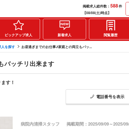
588
掲載求人総件数：
件
【08/08(土)時点】
ピックアップ求人
新着求人
閲覧履歴
求人を探す
お昼過ぎまでのお仕事♪家庭との両立もバッ...
もバッチリ出来ます
ります！
電話番号
を
表示
病院内清掃スタッフ
掲載期間：2025/09/09～2025/09/