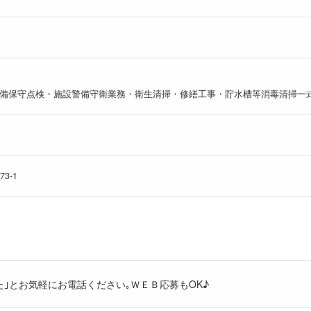
備保守点検・施設警備守衛業務・衛生清掃・修繕工事・貯水槽等消毒清掃一
3-1
た｣とお気軽にお電話ください｡ＷＥＢ応募もOK♪