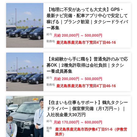
【地理に不安があっても大丈夫】GPS・
最新ナビ完備・配車アプリ中心で安定して
稼げる｜ブランク歓迎｜タクシードライバ
ー募集
給与
月給 200,000円 ～ 500,000円
勤務地
鹿児島県鹿児島市下荒田4丁目46-16
【未経験から手に職を】普通免許のみで応
募OK｜2種免許取得は会社負担｜タクシ
ー養成員募集
給与
月給 200,000円 ～ 500,000円
勤務地
鹿児島県鹿児島市下荒田4丁目46-16
【住まいも仕事もサポート】鶴丸タクシー
ドライバー｜個室寮完備（月1万円～）｜
入社祝金最大30万円
給与
月給 170,000円 ～ 600,000円
勤務
鹿児島県鹿児島市西伊敷4丁目51-6（伊敷営
地
業所）