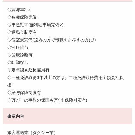
◇賞与年2回
◇各種保険完備
◇車通勤可(無料駐車場完備♪)
◇退職金制度有
◇個室寮完備(遠方の方で転職をお考えの方に!)
◇制服貸与
◇健康診断有
◇転勤なし
◇定年後も延長雇用有!
◇一種免許取得3年以上の方は、二種免許取得費用全額会社負
担!
◇給与保障制度有
◇万が一の事故の保障も万全!(保険対応有)
事業内容
旅客運送業（タクシー業）