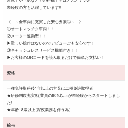
未経験の方も活躍しています‼
《 ～全車両に充実した安心要素◎～ 》
①オートマッチク車両！！
②メーター連動型！！
▶難しい操作はないのでデビューごも安心です！
③キャッシュレスサービス機能付き！！
▶お客様のQRコードを読み取るだけで簡単お支払い！
資格
一種免許取得後1年以上の方又は二種免許取得者
★研修制度充実!従業員の80%以上が未経験からスタートしまし
た!
★年齢18歳以上(深夜業務を伴う為）
給与