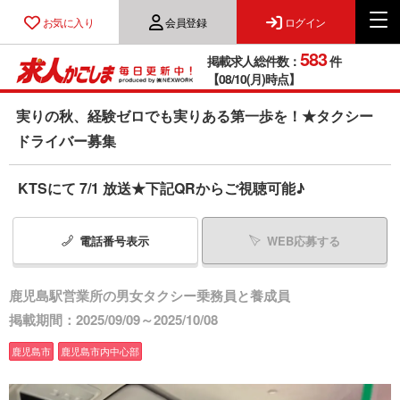
お気に入り
会員登録
ログイン
583
掲載求人総件数：
件
【08/10(月)時点】
実りの秋、経験ゼロでも実りある第一歩を！★タクシー
ドライバー募集
KTSにて 7/1 放送★下記QRからご視聴可能♪
電話番号
表示
WEB応募する
鹿児島駅営業所の男女タクシー乗務員と養成員
掲載期間：2025/09/09～2025/10/08
鹿児島市
鹿児島市内中心部