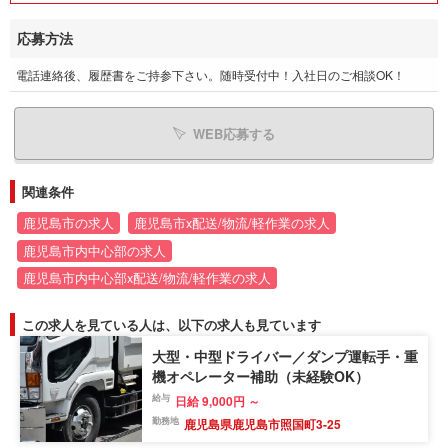
応募方法
電話連絡後、履歴書をご持参下さい。随時受付中！入社日のご相談OK！
WEB応募する
関連条件
鹿児島市の求人
鹿児島市x配送/物流/軽作業の求人
鹿児島市内中心部の求人
鹿児島市内中心部x配送/物流/軽作業の求人
この求人を見ている人は、以下の求人も見ています
大型・中型ドライバー／ダンプ運転手・重
機オペレーター補助（未経験OK）
給与
日給 9,000円 ～
勤務地
鹿児島県鹿児島市照国町3-25