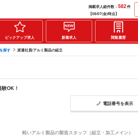
582
掲載求人総件数：
件
【08/07(金)時点】
ピックアップ求人
新着求人
閲覧履歴
人を探す
派遣社員/アルミ製品の組立
経験OK！
電話番号
を
表示
軽いアルミ製品の製造スタッフ（組立・加工メイン）