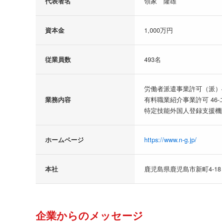
代表者名
領家 隆雄
資本金
1,000万円
従業員数
493名
労働者派遣事業許可（派）46-
業務内容
有料職業紹介事業許可 46-ユ-
特定技能外国人登録支援機関 1
ホームページ
https://www.n-g.jp/
本社
鹿児島県鹿児島市新町4-18
企業からのメッセージ