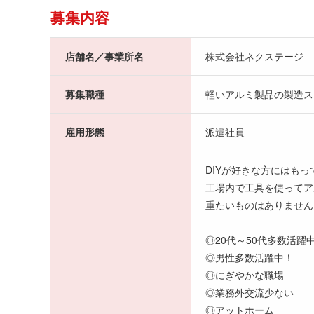
募集内容
店舗名／事業所名
株式会社ネクステージ
募集職種
軽いアルミ製品の製造ス
雇用形態
派遣社員
DIYが好きな方にはも
工場内で工具を使ってア
重たいものはありません
◎20代～50代多数活躍
◎男性多数活躍中！
◎にぎやかな職場
◎業務外交流少ない
◎アットホーム