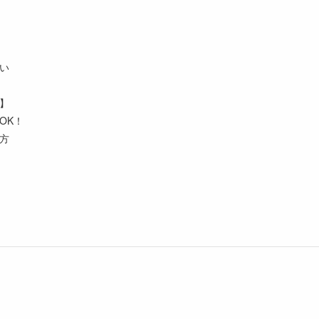
い
】
OK！
方