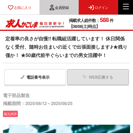
お気に入り
会員登録
ログイン
588
掲載求人総件数：
件
【08/08(土)時点】
定着率の良さが自慢!! 転職組活躍しています！ 休日関係
なく受付、随時お住まいの近くで出張面接します♪★残り
僅か！ ★50歳代前半ぐらいまでの男女活躍中！
電話番号
表示
WEB応募する
電子部品製造
掲載期間：2025/08/12～2025/08/25
南九州市