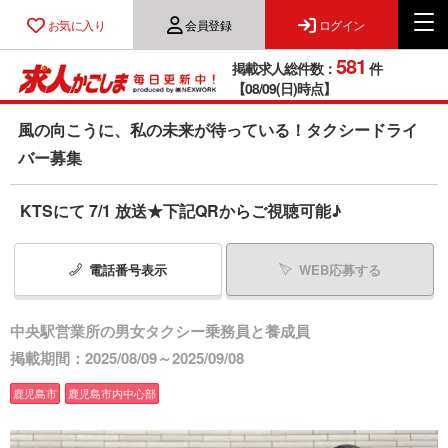
お気に入り
会員登録
ログイン
581
掲載求人総件数：
件
【08/09(日)時点】
風の向こうに、私の未来が待っている！タクシードライ
バー募集
KTSにて 7/1 放送★下記QRからご視聴可能♪
電話番号
表示
WEB応募する
中央駅営業所の男女タクシー乗務員と養成員
掲載期間：2025/08/09～2025/09/08
鹿児島市
鹿児島市内中心部