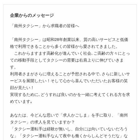
企業からのメッセージ
「南州タクシー」から求職者の皆様へ
「南州タクシー」は昭和28年創業以来、質の高いサービスと低価
格で利用できることから多くの皆様から愛されてきました。
これからますます高齢化が進んでいく社会､ご高齢の方々にとっ
ての移動手段としてタクシーの需要は右肩上りに伸びていきま
す。
利用者さまがさらに増えることが予想される中で､さらに新しいサ
ービスを展開したい！そして心から喜んでいただいたお客様の笑
顔が見たい！
実現するために､どうすれば良いのかを一緒に考えてくれる方を求
めています｡
あなたは、今どんな思いで「求人かごしま」を手に取り、「南州
タクシー」の求人を見ていますか？
「タクシー運転手は経験が無いし、自分には向いていないだろう
な」「タクシー運転手なんて夜中も働くからしんどそうだな」な