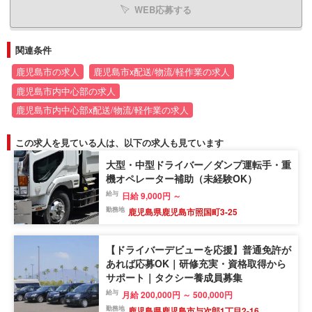
WEB応募する
関連条件
鹿児島市の求人
鹿児島市x配送/物流/軽作業の求人
鹿児島市内中心部の求人
鹿児島市内中心部x配送/物流/軽作業の求人
この求人を見ている人は、以下の求人も見ています
大型・中型ドライバー／ダンプ運転手・重
機オペレーター補助（未経験OK）
給与
日給 9,000円 ～
勤務地
鹿児島県鹿児島市照国町3-25
【ドライバーデビューを応援】普通免許が
あれば応募OK｜研修充実・資格取得から
サポート｜タクシー養成員募集
給与
月給 200,000円 ～ 500,000円
勤務地
鹿児島県鹿児島市与次郎1丁目2-16