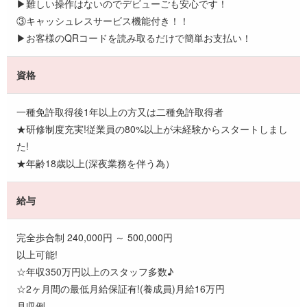
▶難しい操作はないのでデビューごも安心です！
③キャッシュレスサービス機能付き！！
▶お客様のQRコードを読み取るだけで簡単お支払い！
資格
一種免許取得後1年以上の方又は二種免許取得者
★研修制度充実!従業員の80%以上が未経験からスタートしまし
た!
★年齢18歳以上(深夜業務を伴う為）
給与
完全歩合制 240,000円 ～ 500,000円
以上可能!
☆年収350万円以上のスタッフ多数♪
☆2ヶ月間の最低月給保証有!(養成員)月給16万円
月収例