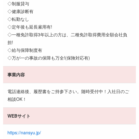
◇制服貸与
◇健康診断有
◇転勤なし
◇定年後も延長雇用有!
◇一種免許取得3年以上の方は、二種免許取得費用全額会社負
担!
◇給与保障制度有
◇万が一の事故の保障も万全!(保険対応有)
事業内容
電話連絡後、履歴書をご持参下さい。随時受付中！入社日のご
相談OK！
WEBサイト
https://nansyu.jp/