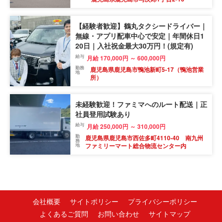
【経験者歓迎】鶴丸タクシードライバー｜
無線・アプリ配車中心で安定｜年間休日1
20日｜入社祝金最大30万円！(規定有)
給与
月給 170,000円 ～ 600,000円
勤務
鹿児島県鹿児島市鴨池新町5-17（鴨池営業
地
所）
未経験歓迎！ファミマへのルート配送｜正
社員登用試験あり
給与
月給 250,000円 ～ 310,000円
勤
鹿児島県鹿児島市西佐多町4110-40 南九州
務
ファミリーマート総合物流センター内
地
会社概要
サイトポリシー
プライバシーポリシー
よくあるご質問
お問い合わせ
サイトマップ