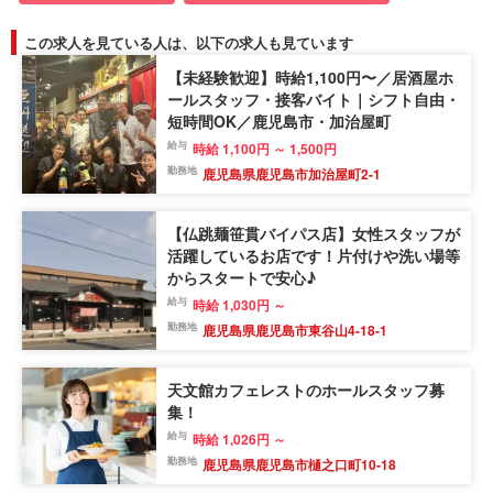
この求人を見ている人は、以下の求人も見ています
【未経験歓迎】時給1,100円〜／居酒屋ホ
ールスタッフ・接客バイト｜シフト自由・
短時間OK／鹿児島市・加治屋町
給与
時給 1,100円 ～ 1,500円
勤務地
鹿児島県鹿児島市加治屋町2-1
【仏跳麺笹貫バイパス店】女性スタッフが
活躍しているお店です！片付けや洗い場等
からスタートで安心♪
給与
時給 1,030円 ～
勤務地
鹿児島県鹿児島市東谷山4-18-1
天文館カフェレストのホールスタッフ募
集！
給与
時給 1,026円 ～
勤務地
鹿児島県鹿児島市樋之口町10-18